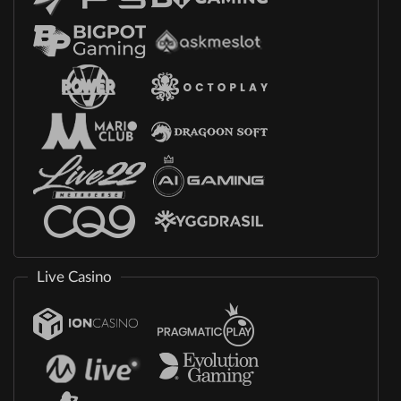
Live Casino