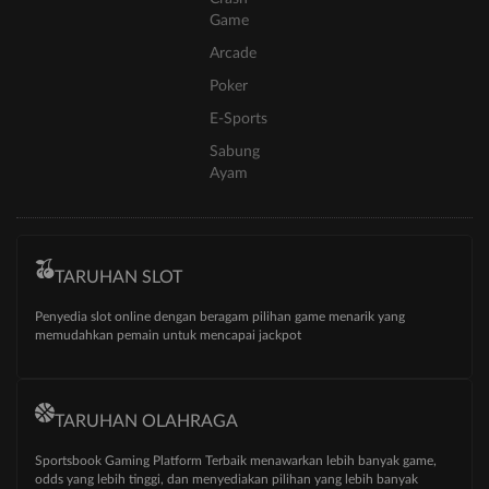
Game
Arcade
Poker
E-Sports
Sabung
Ayam
TARUHAN SLOT
Penyedia slot online dengan beragam pilihan game menarik yang
memudahkan pemain untuk mencapai jackpot
TARUHAN OLAHRAGA
Sportsbook Gaming Platform Terbaik menawarkan lebih banyak game,
odds yang lebih tinggi, dan menyediakan pilihan yang lebih banyak