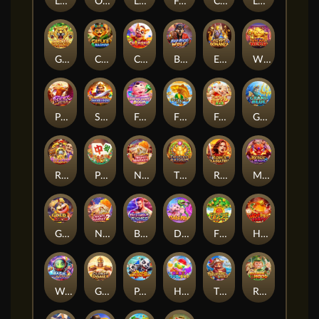
LUXURY GOLDEN PANTHER
OPEN VAULT
LEGEND OF INCA
Fortune Goddess
CRAZY BUFFALO
LUCKY FORTUNES
GOLDEN PANTHER
CATLA'S MONEY MACHINE
CHILIHUAHUA
BAD RICH WOLF
EGYPT BONANZA
WIN WIN NEKO
PHOENIX FEVER
SWORD OF KING
Fortune Money Boom
FORTUNE KOI
Fortune Sheep
GRAND BLUE
RICH ＭAN
PONG PONG HU
NIGHT MARKET
TREASURE RAIDERS
Roma Gladiatrix
MERGE MAGIC
GOLD RUSH
NIGHT MARKET 2
Boxing Riches
DA LE MEN
FORTUNE EGG
HOT POT PARTY
WAR OF THE UNIVERSE
GLORY OF ROME
PANDA DRAGON BOAT
HAPPY DUO BAO
TREASURE CRUISE
ROBIN HOOD