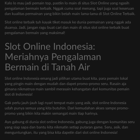
Kalo lo mau jadi pemain top, pastiin lo main di situs Slot Online yang ngasih
pengalaman bermain terbaik. Nggak cuma soal menang, tapi juga soal keseruan
dan kualitas permainan yang bikin betah main lama-lama di Slot Online Terbaik.
Slot online terbaik tuh kayak tiket masuk ke dunia permainan yang nggak ada
duanya. Jadi, jangan ragu buat cari dan main di situs slot online terbaik buat
pengalaman bermain yang maksimal!
Slot Online Indonesia:
Meriahnya Pengalaman
Bermain di Tanah Air
Slot online Indonesia emang jadi pilihan utama buat kita, para pemain lokal
yang pingin main dengan mudah dan dapet promo-promo seru. Rasain aja
gimana nikmatnya main sambil merasain kehangatan dari komunitas pemain
slot di Indonesia!
Gak perlu jauh-jauh lagi nyari tempat main yang asik, slot online Indonesia
udah punya semua yang kita butuhin. Dari kemudahan akses sampe promo-
promo yang bikin kita makin semangat main tiap harinya.
Ayo gabung di dunia slot online Indonesia, gabung juga dengan komunitas seru
yang siap sapa dan bantu kita nikmatin setiap putaran game. Seru, asik, dan
menguntungkan, itu yang bisa kita dapetin dari slot online Indonesia!