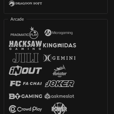
Arcade