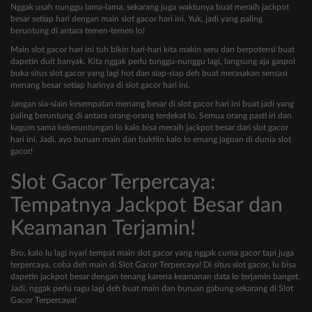
Nggak usah nunggu lama-lama, sekarang juga waktunya buat meraih jackpot
besar setiap hari dengan main slot gacor hari ini. Yuk, jadi yang paling
beruntung di antara temen-temen lo!
Main slot gacor hari ini tuh bikin hari-hari kita makin seru dan berpotensi buat
dapetin duit banyak. Kita nggak perlu tunggu-nunggu lagi, langsung aja gaspol
buka situs slot gacor yang lagi hot dan siap-siap deh buat merasakan sensasi
menang besar setiap harinya di slot gacor hari ini.
Jangan sia-siain kesempatan menang besar di slot gacor hari ini buat jadi yang
paling beruntung di antara orang-orang terdekat lo. Semua orang pasti iri dan
kagum sama keberuntungan lo kalo bisa meraih jackpot besar dari slot gacor
hari ini. Jadi, ayo buruan main dan buktiin kalo lo emang jagoan di dunia slot
gacor!
Slot Gacor Terpercaya:
Tempatnya Jackpot Besar dan
Keamanan Terjamin!
Bro, kalo lu lagi nyari tempat main slot gacor yang nggak cuma gacor tapi juga
terpercaya, coba deh main di Slot Gacor Terpercaya! Di situs slot gacor, lu bisa
dapetin jackpot besar dengan tenang karena keamanan data lo terjamin banget.
Jadi, nggak perlu ragu lagi deh buat main dan buruan gabung sekarang di Slot
Gacor Terpercaya!