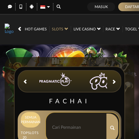
MASUK
DAFTA
IDR
12,691,033,
HOT GAMES
SLOTS
LIVE CASINO
RACE
TOGEL
FACHAI
SEMUA
PERMAINAN
TOP
SLOTS
20