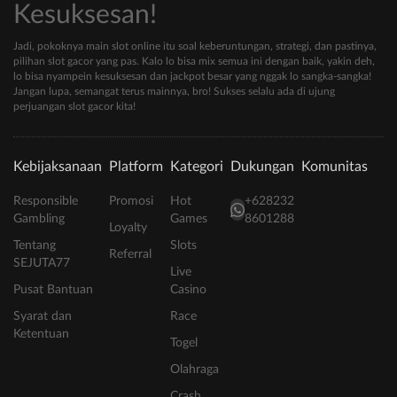
Kesuksesan!
Jadi, pokoknya main slot online itu soal keberuntungan, strategi, dan pastinya,
pilihan slot gacor yang pas. Kalo lo bisa mix semua ini dengan baik, yakin deh,
lo bisa nyampein kesuksesan dan jackpot besar yang nggak lo sangka-sangka!
Jangan lupa, semangat terus mainnya, bro! Sukses selalu ada di ujung
perjuangan slot gacor kita!
Kebijaksanaan
Platform
Kategori
Dukungan
Komunitas
Responsible
Promosi
Hot
+628232
Gambling
Games
8601288
Loyalty
Tentang
Slots
Referral
SEJUTA77
Live
Pusat Bantuan
Casino
Syarat dan
Race
Ketentuan
Togel
Olahraga
Crash