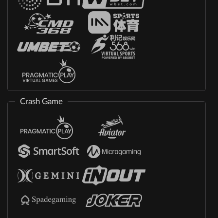
Crash Game